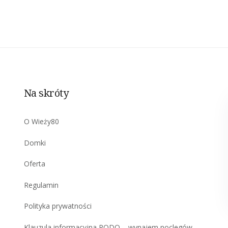
Na skróty
O Wieży80
Domki
Oferta
Regulamin
Polityka prywatności
Klauzula informacyjna RODO – wynajem noclegów