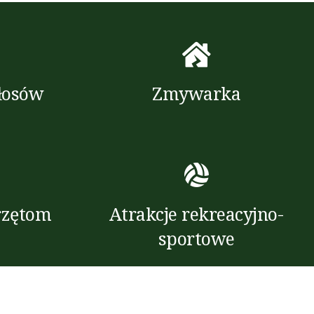
łosów
Zmywarka
rzętom
Atrakcje rekreacyjno-
sportowe