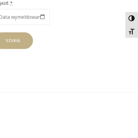
jazd:
*
TOG
TOGG