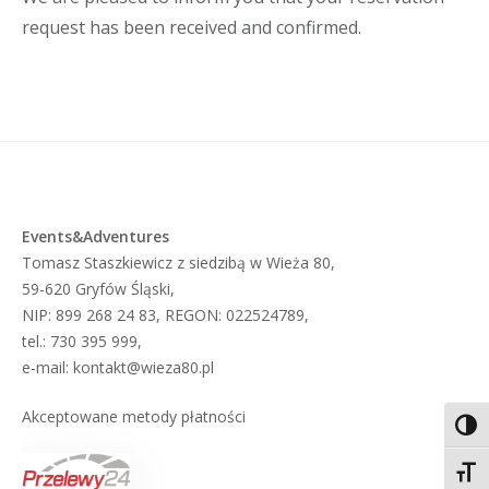
request has been received and confirmed.
Events&Adventures
Tomasz Staszkiewicz z siedzibą w Wieża 80,
59-620 Gryfów Śląski,
NIP: 899 268 24 83, REGON: 022524789,
tel.: 730 395 999,
e-mail: kontakt@wieza80.pl
Akceptowane metody płatności
TOG
TOGG